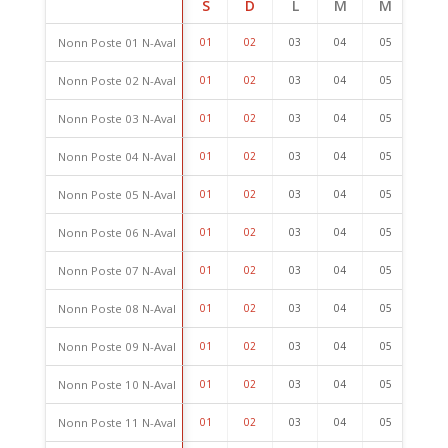
S
D
L
M
M
J
Nonn Poste 01 N-Aval
01
02
03
04
05
06
Nonn Poste 02 N-Aval
01
02
03
04
05
06
Nonn Poste 03 N-Aval
01
02
03
04
05
06
Nonn Poste 04 N-Aval
01
02
03
04
05
06
Nonn Poste 05 N-Aval
01
02
03
04
05
06
Nonn Poste 06 N-Aval
01
02
03
04
05
06
Nonn Poste 07 N-Aval
01
02
03
04
05
06
Nonn Poste 08 N-Aval
01
02
03
04
05
06
Nonn Poste 09 N-Aval
01
02
03
04
05
06
Nonn Poste 10 N-Aval
01
02
03
04
05
06
Nonn Poste 11 N-Aval
01
02
03
04
05
06