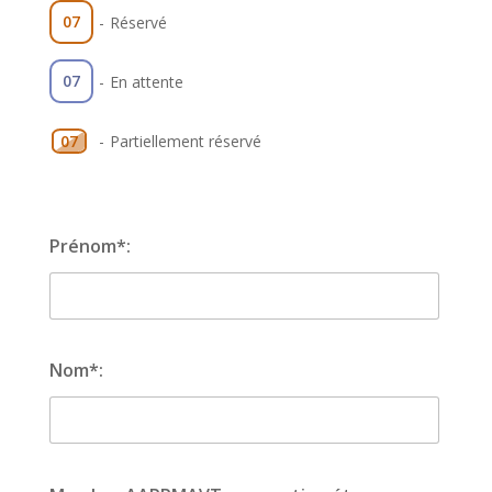
07
-
Réservé
07
-
En attente
-
Partiellement réservé
07
Prénom*:
Nom*: