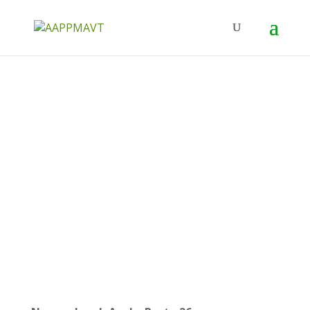
PECHE DE NUIT
RESERVATION
AVAL