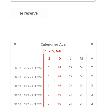
«
»
Calendrier Aval
01 août, 2026
S
D
L
M
M
J
Nonn Poste 01 N-Aval
01
02
03
04
05
06
Nonn Poste 02 N-Aval
01
02
03
04
05
06
Nonn Poste 03 N-Aval
01
02
03
04
05
06
Nonn Poste 04 N-Aval
01
02
03
04
05
06
Nonn Poste 05 N-Aval
01
02
03
04
05
06