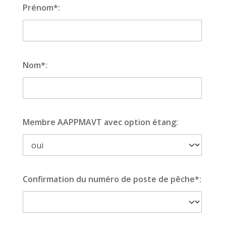
Prénom*:
Nom*:
Membre AAPPMAVT avec option étang:
Confirmation du numéro de poste de pêche*: