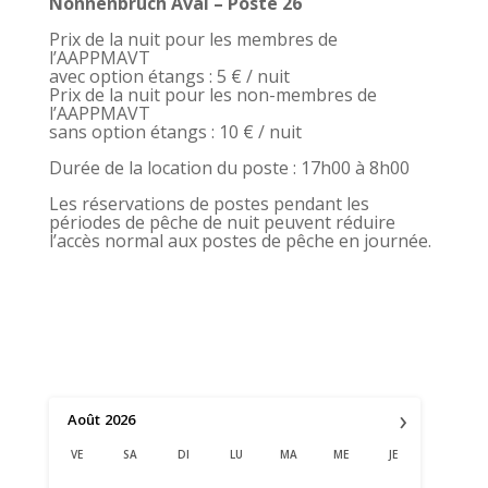
Nonnenbruch Aval – Poste 26
Prix de la nuit pour les membres de
l’AAPPMAVT
avec option étangs : 5 € / nuit
Prix de la nuit pour les non-membres de
l’AAPPMAVT
sans option étangs : 10 € / nuit
Durée de la location du poste : 17h00 à 8h00
Les réservations de postes pendant les
périodes de pêche de nuit peuvent réduire
l’accès normal aux postes de pêche en journée.
›
Août
2026
VE
SA
DI
LU
MA
ME
JE