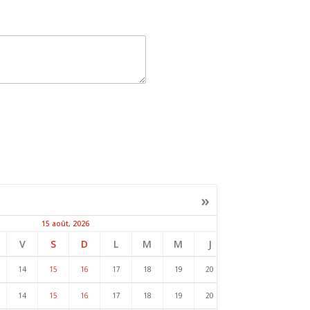
»
15 août, 2026
22 août, 2026
V
S
D
L
M
M
J
V
S
D
14
15
16
17
18
19
20
21
22
23
14
15
16
17
18
19
20
21
22
23