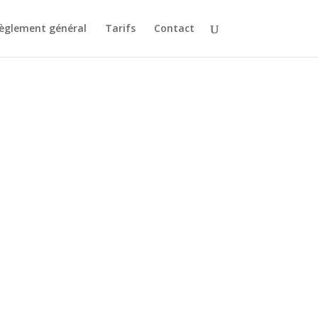
èglement général
Tarifs
Contact
UIT
NT