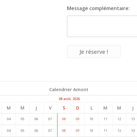
Message complémentaire:
Calendrier Amont
08 août, 2026
M
M
J
V
S
D
L
M
M
J
04
05
06
07
08
09
10
11
12
13
04
05
06
07
08
09
10
11
12
13