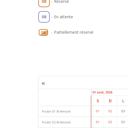
08
-
Réservé
08
-
En attente
-
Partiellement réservé
08
«
01 août, 2026
S
D
L
Poste 01 N-Amont
01
02
03
Poste 02 N-Amont
01
02
03