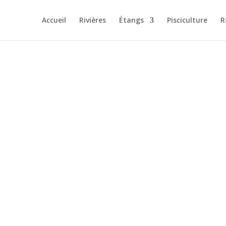
Accueil
Rivières
Étangs
Pisciculture
R
CHE DE N
ESERVATION AMO