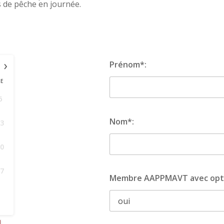
s de pêche en journée.
›
Prénom*:
JE
6
Nom*:
13
20
27
Membre AAPPMAVT avec opti