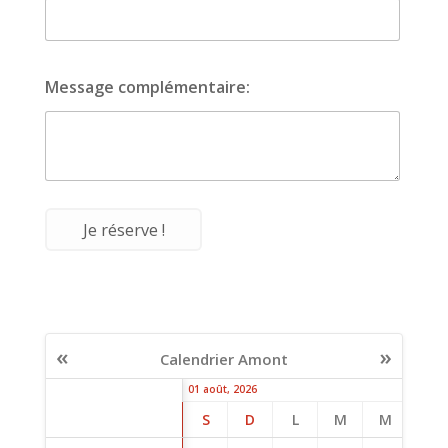
Message complémentaire:
«
»
Calendrier Amont
01 août, 2026
S
D
L
M
M
J