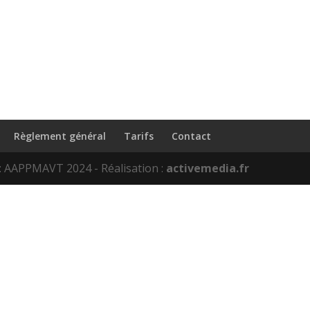
Règlement général
Tarifs
Contact
 : AAPPMAVT 2024 - Réalisation :
activemedia.fr