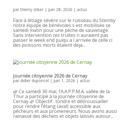
par
thierry stiker
|
Juin 28, 2026
|
actus
Face à létiage sévère sur le ruisseau du Steinby
notre équipe de bénévoles s est mobilisée se
samedi matin pour une pèche de sauvetage.
Sans intervention ces truites n auraient pas
passer le week end puiqu a l arrivée de celle ci
des poissons morts étaient deja...
Journée citoyenne 2026 de Cernay
par
didier duponcel
|
Juin 1, 2026
|
actus
🌿 Ce samedi 30 mai, l’A.A.P.P.M.A. vallée de la
Thur a participé à la journée citoyenne de
Cernay 🌿 Objectif : tondre et débroussailler
pour rendre l’étang (aval) accessible aux
pêcheurs et aux promeneurs. Nous avons aussi
ramassé des déchets et objets laissés autour...